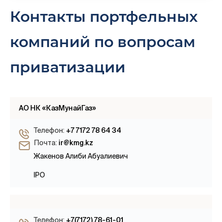
Контакты портфельных
компаний по вопросам
приватизации
АО НК «КазМунайГаз»
Телефон:
+7 7172 78 64 34
Почта:
ir@kmg.kz
Жакенов Алиби Абуалиевич
IPO
Телефон:
+7(7172) 78-61-01