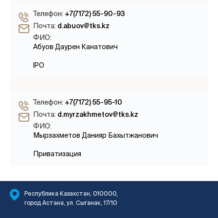
Телефон:
+7(7172) 55-90-93
Почта:
d.abuov@tks.kz
ФИО:
Абуов Даурен Канатович
IPO
Телефон:
+7(7172) 55-95-10
Почта:
d.myrzakhmetov@tks.kz
ФИО:
Мырзахметов Данияр Бахытжанович
Приватизация
Республика Казахстан, 010000,
город Астана, ул. Сыганак, 17/10