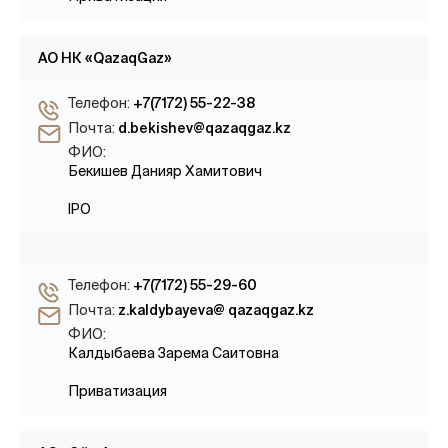
АО НК «QazaqGaz»
Телефон:
+7(7172) 55-22-38
Почта:
d.bekishev@qazaqgaz.kz
ФИО:
Бекишев Данияр Хамитович
IPO
Телефон:
+7(7172) 55-29-60
Почта:
z.kaldybayeva@ qazaqgaz.kz
ФИО:
Калдыбаева Зарема Саитовна
Приватизация