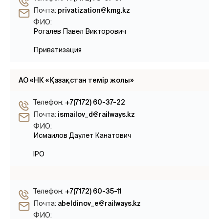
Почта:
privatization@kmg.kz
ФИО:
Рогалев Павел Викторович
Приватизация
АО «НК «Қазақстан темір жолы»
Телефон:
+7(7172) 60-37-22
Почта:
ismailov_d@railways.kz
ФИО:
Исмаилов Даулет Канатович
IPO
Телефон:
+7(7172) 60-35-11
Почта:
abeldinov_e@railways.kz
ФИО: