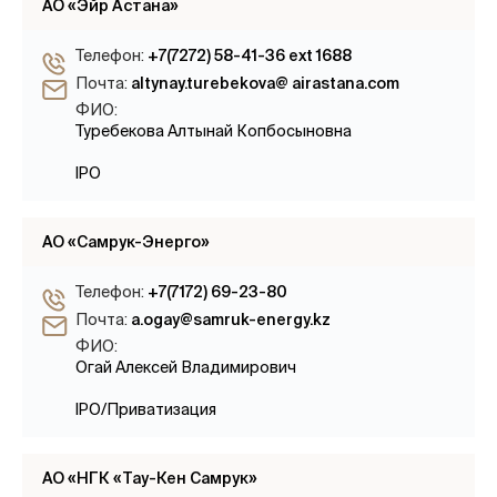
АО «Эйр Астана»
Телефон:
+7(7272) 58-41-36 ext 1688
Почта:
altynay.turebekova@ airastana.com
ФИО:
Туребекова Алтынай Копбосыновна
IPO
АО «Самрук-Энерго»
Телефон:
+7(7172) 69-23-80
Почта:
a.ogay@samruk-energy.kz
ФИО:
Огай Алексей Владимирович
IPO/Приватизация
АО «НГК «Тау-Кен Самрук»